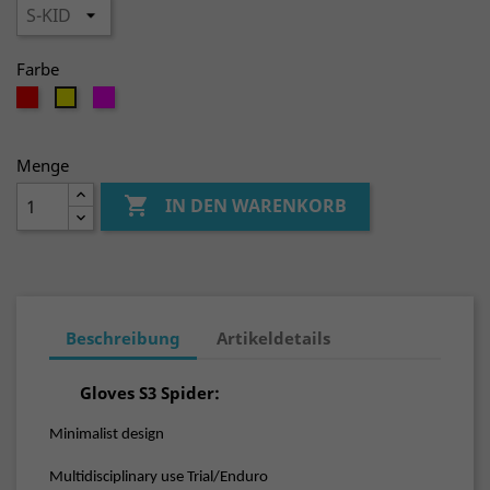
Farbe
rot
rosa
gelb
Menge

IN DEN WARENKORB
Beschreibung
Artikeldetails
Gloves S3 Spider:
Minimalist design
Multidisciplinary use
Trial/Enduro