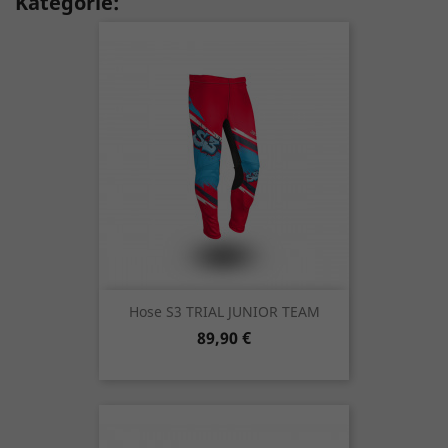
Kategorie:
Hose S3 TRIAL JUNIOR TEAM
Preis
89,90 €