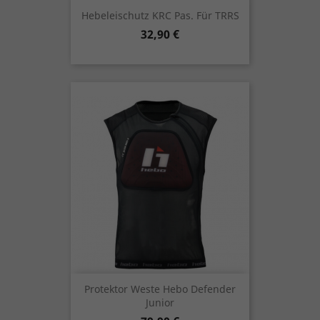
Hebeleischutz KRC Pas. Für TRRS
Preis
32,90 €
Protektor Weste Hebo Defender
Junior