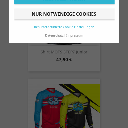
NUR NOTWENDIGE COOKIES
Benutzerdefinierte Cookie Einstellungen
Datenschutz
Impressum
Shirt MOTS STEP7 Junior
Preis
47,90 €