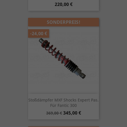
Preis
220,00 €
SONDERPREIS!
-24,00 €
Stoßdämpfer MXF Shocks Expert Pas.
Für Fantic 300
Verkaufspreis
Preis
345,00 €
369,00 €