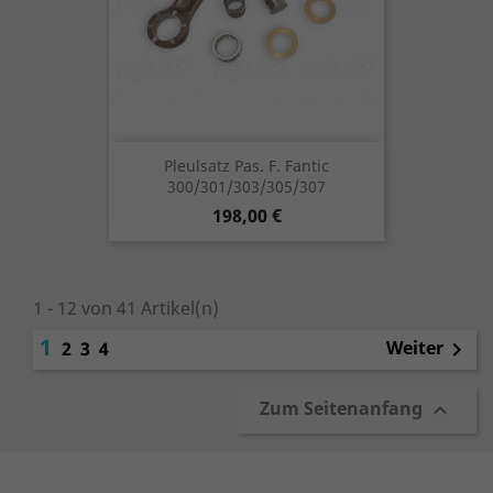
Pleulsatz Pas. F. Fantic
300/301/303/305/307
Preis
198,00 €
1 - 12 von 41 Artikel(n)
1
Weiter
2
3
4

Zum Seitenanfang
