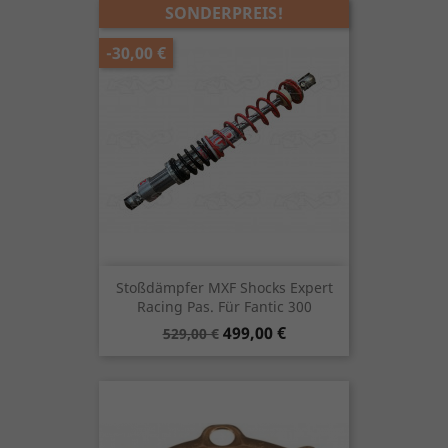
SONDERPREIS!
-30,00 €
Stoßdämpfer MXF Shocks Expert
Racing Pas. Für Fantic 300
Verkaufspreis
Preis
499,00 €
529,00 €