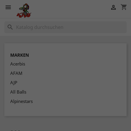
shopping_cart


search
MARKEN
Acerbis
AFAM
AJP
All Balls
Alpinestars