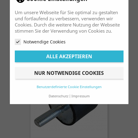
Um unsere Webseite für Sie optimal zu gestalten
und fortlaufend zu verbessern, verwenden wir
Cookies. Durch die weitere Nutzung der Webseite
Kettenschleifklotz Lose Pas. F. Fantic
stimmen Sie der Verwendung von Cookies zu.
125 / 200 / 240 / 300
Preis
Notwendige Cookies
16,00 €
ALLE AKZEPTIEREN
NUR NOTWENDIGE COOKIES
Benutzerdefinierte Cookie Einstellungen
Datenschutz
Impressum