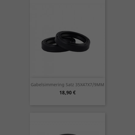
Gabelsimmering Satz 35X47X7/9MM
Preis
18,90 €