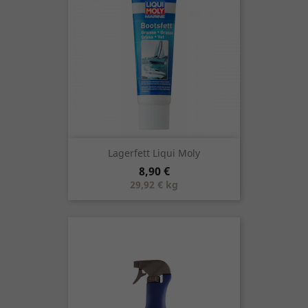
Lagerfett Liqui Moly
Preis
8,90 €
29,92 € kg