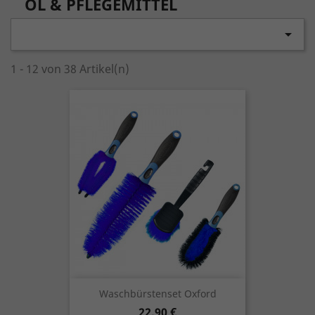
ÖL & PFLEGEMITTEL

1 - 12 von 38 Artikel(n)
Waschbürstenset Oxford
Preis
22,90 €