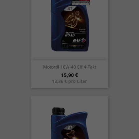
Motoröl 10W-40 Elf 4-Takt
Preis
15,90 €
13,36 € pro Liter