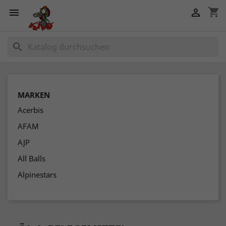
shopping_cart


search
MARKEN
Acerbis
AFAM
AJP
All Balls
Alpinestars