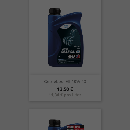
Getriebeöl Elf 10W-40
Preis
13,50 €
11,34 € pro Liter