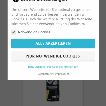
Um unsere Webseite für Sie optimal zu gestalten
und fortlaufend zu verbessern, verwenden wir
Cookies. Durch die weitere Nutzung der Webseite
Kühlflüssigkeit Elf
stimmen Sie der Verwendung von Cookies zu.
Preis
13,50 €
Notwendige Cookies
11,34 € pro Liter
ALLE AKZEPTIEREN
NUR NOTWENDIGE COOKIES
Benutzerdefinierte Cookie Einstellungen
Datenschutz
Impressum