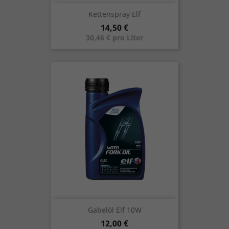
Kettenspray Elf
Preis
14,50 €
30,46 € pro Liter
Gabelöl Elf 10W
Preis
12,00 €