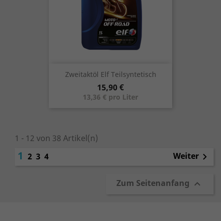
Zweitaktöl Elf Teilsyntetisch
Preis
15,90 €
13,36 € pro Liter
1 - 12 von 38 Artikel(n)
1
Weiter
2
3
4

Zum Seitenanfang
