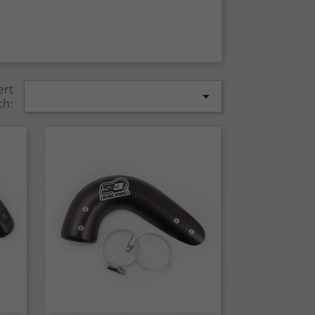
ert

ch: