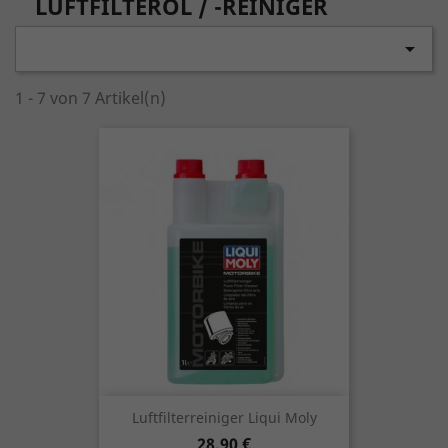
LUFTFILTERÖL / -REINIGER

1 - 7 von 7 Artikel(n)
Luftfilterreiniger Liqui Moly
Preis
28,90 €