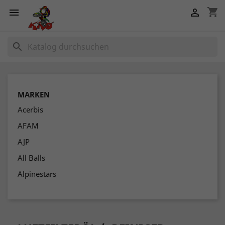
shopping_cart


search
MARKEN
Acerbis
AFAM
AJP
All Balls
Alpinestars