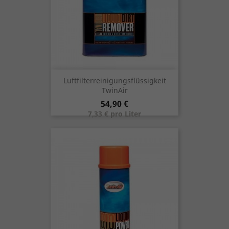
Luftfilterreinigungsflüssigkeit
TwinAir
Preis
54,90 €
7,33 € pro Liter