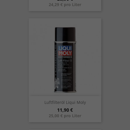
24,29 € pro Liter
Luftfilteröl Liqui Moly
Preis
11,90 €
25,00 € pro Liter