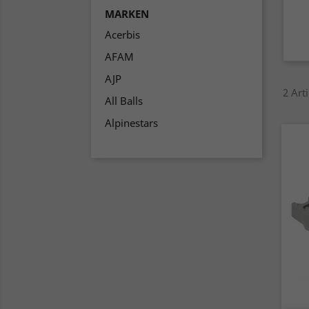
MARKEN
Acerbis
AFAM
AJP
2 Art
All Balls
Alpinestars