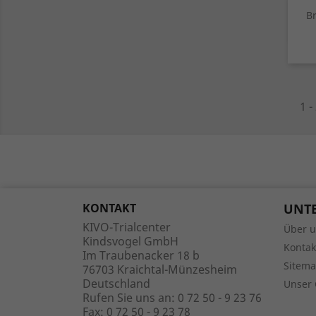
B
1 -
KONTAKT
UNT
KIVO-Trialcenter
Über 
Kindsvogel GmbH
Kontak
Im Traubenacker 18 b
Sitem
76703 Kraichtal-Münzesheim
Deutschland
Unser 
Rufen Sie uns an:
0 72 50 - 9 23 76
Fax:
0 72 50 - 9 23 78