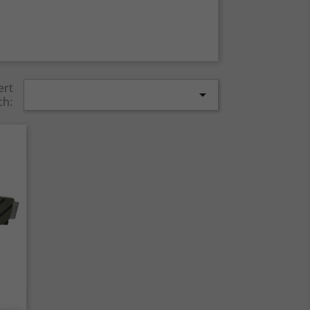
ert

ch: