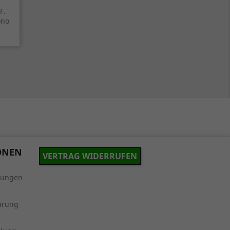
F.
ono
ONEN
VERTRAG WIDERRUFEN
gungen
ärung