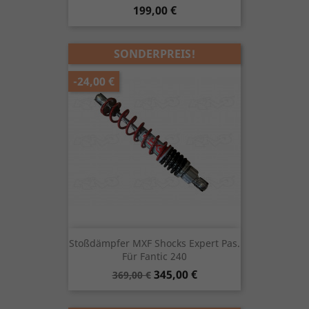
Preis
199,00 €
SONDERPREIS!
-24,00 €
Stoßdämpfer MXF Shocks Expert Pas.
Für Fantic 240
Verkaufspreis
Preis
345,00 €
369,00 €