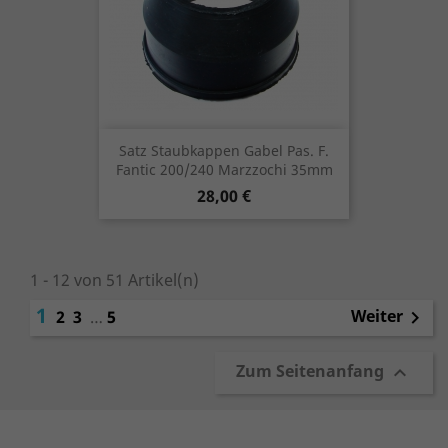
Satz Staubkappen Gabel Pas. F.
Fantic 200/240 Marzzochi 35mm
Preis
28,00 €
1 - 12 von 51 Artikel(n)
1
Weiter
2
3
…
5

Zum Seitenanfang
