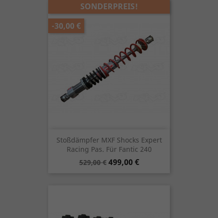
SONDERPREIS!
-30,00 €
Stoßdämpfer MXF Shocks Expert
Racing Pas. Für Fantic 240
Verkaufspreis
Preis
499,00 €
529,00 €