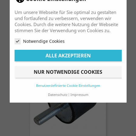
Um unsere Webseite für Sie optimal zu gestalten
und fortlaufend zu verbessern, verwenden wir
Cookies. Durch die weitere Nutzung der Webseite
Kettenschleifklotz Lose Pas. F. Fantic
stimmen Sie der Verwendung von Cookies zu.
125 / 200 / 240 / 300
Preis
Notwendige Cookies
16,00 €
ALLE AKZEPTIEREN
NUR NOTWENDIGE COOKIES
Benutzerdefinierte Cookie Einstellungen
Datenschutz
Impressum