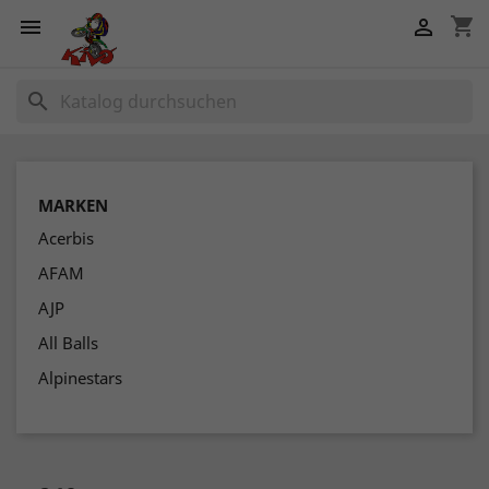
shopping_cart


search
MARKEN
Acerbis
AFAM
AJP
All Balls
Alpinestars