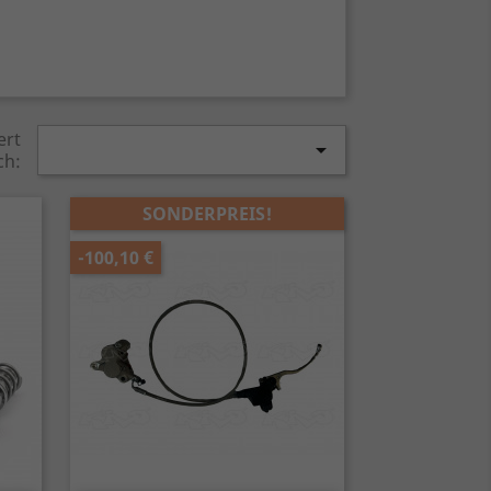
ert

ch:
SONDERPREIS!
-100,10 €