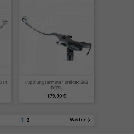
Vorschau

DOT4
Kupplungsarmatur Braktec BK2
DOT4
Preis
179,90 €
1
Weiter
2
