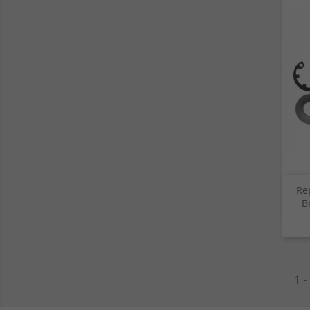
Re
B
1 -