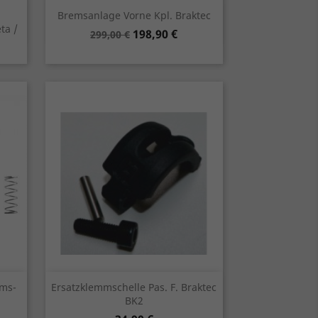
Vorschau

Bremsanlage Vorne Kpl. Braktec
ta /
Verkaufspreis
Preis
198,90 €
299,00 €
Vorschau

ems-
Ersatzklemmschelle Pas. F. Braktec
BK2