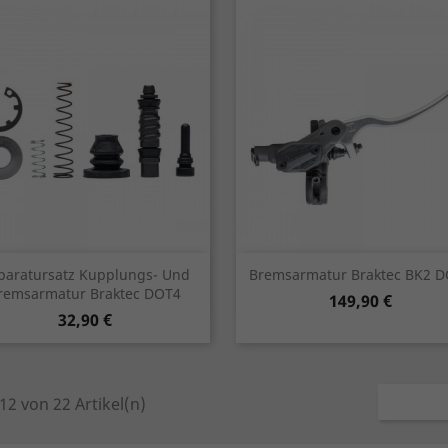
Vorschau
Vorschau


paratursatz Kupplungs- Und
Bremsarmatur Braktec BK2 
remsarmatur Braktec DOT4
Preis
149,90 €
Preis
32,90 €
 12 von 22 Artikel(n)