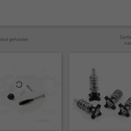
Sorti
tikel gefunden
na