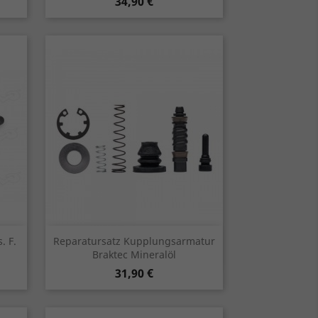
Preis
34,90 €
Vorschau

. F.
Reparatursatz Kupplungsarmatur
Braktec Mineralöl
Preis
31,90 €