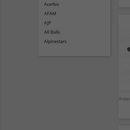
Acerbis
AFAM
AJP
All Balls
Alpinestars
Kuppl