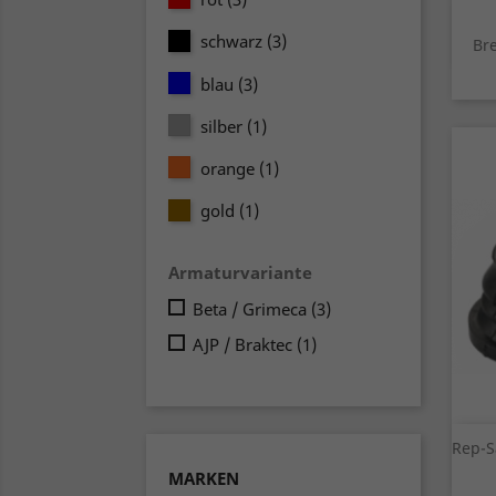
schwarz
(3)
Br
blau
(3)
silber
(1)
orange
(1)
gold
(1)
Armaturvariante
Beta / Grimeca
(3)
AJP / Braktec
(1)
Rep-S
MARKEN