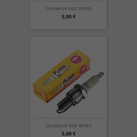
Zündkerze NGK BP5HS
Preis
5,00 €
Zündkerze NGK BP5ES
Preis
5,00 €