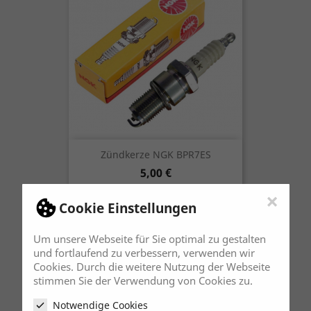
Zündkerze NGK BPR7ES
Preis
5,00 €
×
Cookie Einstellungen
Um unsere Webseite für Sie optimal zu gestalten
und fortlaufend zu verbessern, verwenden wir
Cookies. Durch die weitere Nutzung der Webseite
stimmen Sie der Verwendung von Cookies zu.
Notwendige Cookies