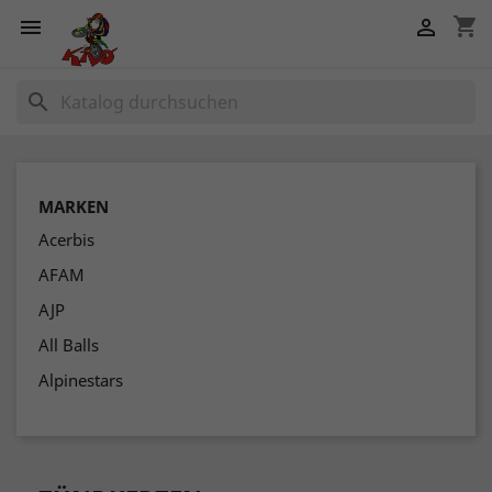
shopping_cart


search
MARKEN
Acerbis
AFAM
AJP
All Balls
Alpinestars