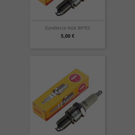
Zündkerze NGK BP7ES
Preis
5,00 €