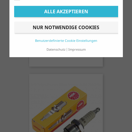
ALLE AKZEPTIEREN
NUR NOTWENDIGE COOKIES
Benutzerdefinierte Cookie Einstellungen
Zündkerze NGK BR7ES
Datenschutz
Impressum
Preis
5,00 €