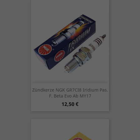
Zündkerze NGK GR7CI8 Iridium Pas.
F. Beta Evo Ab MY17
Preis
12,50 €