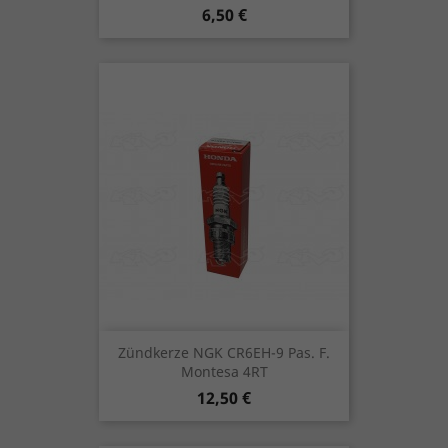
Preis
6,50 €
Zündkerze NGK CR6EH-9 Pas. F.
Montesa 4RT
Preis
12,50 €