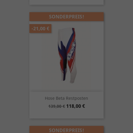
SONDERPREIS!
-21,00 €
Hose Beta Restposten
Verkaufspreis
Preis
118,00 €
139,00 €
SONDERPREIS!