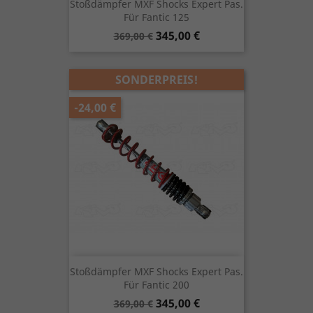
Stoßdämpfer MXF Shocks Expert Pas.
Für Fantic 125
Verkaufspreis
Preis
345,00 €
369,00 €
SONDERPREIS!
-24,00 €
Stoßdämpfer MXF Shocks Expert Pas.
Für Fantic 200
Verkaufspreis
Preis
345,00 €
369,00 €