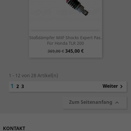
Stoßdämpfer MXF Shocks Expert Pas.
Für Honda TLR 200
Verkaufspreis
Preis
345,00 €
369,00 €
1 - 12 von 28 Artikel(n)
1
Weiter
2
3

Zum Seitenanfang

KONTAKT