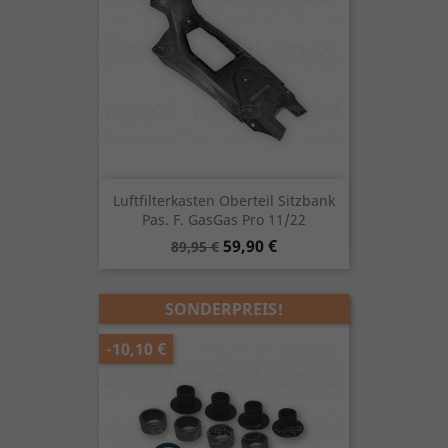
Luftfilterkasten Oberteil Sitzbank
Pas. F. GasGas Pro 11/22
Verkaufspreis
Preis
59,90 €
89,95 €
SONDERPREIS!
-10,10 €