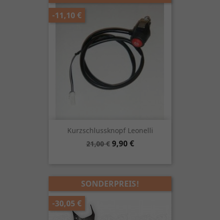
-11,10 €
Kurzschlussknopf Leonelli
Verkaufspreis
Preis
9,90 €
21,00 €
SONDERPREIS!
-30,05 €