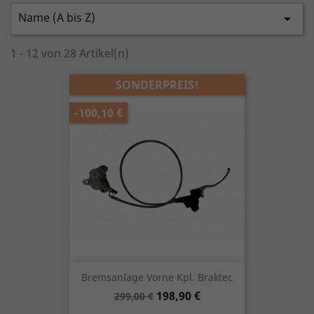
Name (A bis Z)

1 - 12 von 28 Artikel(n)
SONDERPREIS!
-100,10 €
Bremsanlage Vorne Kpl. Braktec
Verkaufspreis
Preis
198,90 €
299,00 €