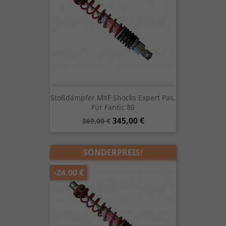
Stoßdämpfer MXF Shocks Expert Pas.
Für Fantic 80
Verkaufspreis
Preis
345,00 €
369,00 €
SONDERPREIS!
-24,00 €