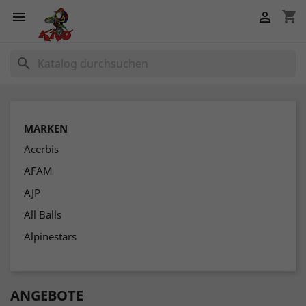
shopping_cart


search
MARKEN
Acerbis
AFAM
AJP
All Balls
Alpinestars
ANGEBOTE