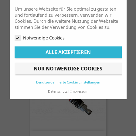
Um unsere Webseite für Sie optimal zu gestalten
und fortlaufend zu verbessern, verwenden wir
Cookies. Durch die weitere Nutzung der Webseite
Shirt Beta Restposten
stimmen Sie der Verwendung von Cookies zu.
Verkaufspreis
Preis
68,00 €
79,00 €
Notwendige Cookies
ALLE AKZEPTIEREN
SONDERPREIS!
-24,00 €
NUR NOTWENDIGE COOKIES
Benutzerdefinierte Cookie Einstellungen
Datenschutz
Impressum