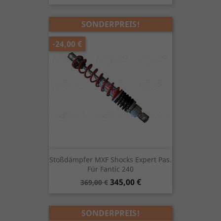
SONDERPREIS!
-24,00 €
Stoßdämpfer MXF Shocks Expert Pas.
Für Fantic 240
Verkaufspreis
Preis
345,00 €
369,00 €
SONDERPREIS!