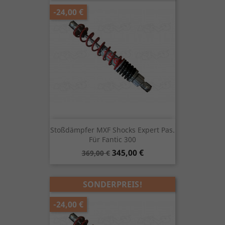
-24,00 €
Stoßdämpfer MXF Shocks Expert Pas.
Für Fantic 300
Verkaufspreis
Preis
345,00 €
369,00 €
SONDERPREIS!
-24,00 €