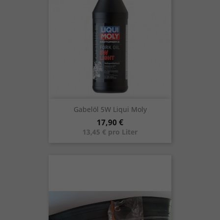
Gabelöl 5W Liqui Moly
Preis
17,90 €
13,45 € pro Liter