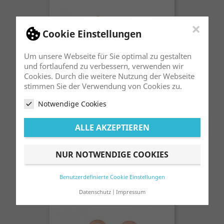
×
Cookie Einstellungen
Um unsere Webseite für Sie optimal zu gestalten
und fortlaufend zu verbessern, verwenden wir
Cookies. Durch die weitere Nutzung der Webseite
stimmen Sie der Verwendung von Cookies zu.
Notwendige Cookies
Bremsbeläge (Satz) Pas. Für AJP 2
ALLE AKZEPTIEREN
Kolbenbremszange
Preis
19,00 €
NUR NOTWENDIGE COOKIES
Benutzerdefinierte Cookie Einstellungen
Datenschutz
Impressum