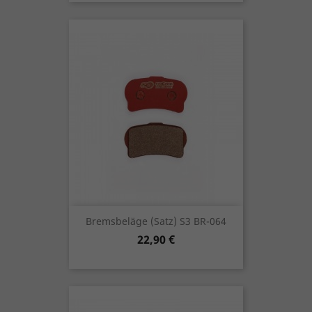
Bremsbeläge (Satz) S3 BR-064
Preis
22,90 €