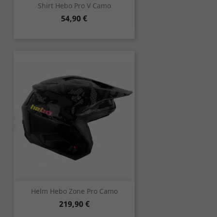
Shirt Hebo Pro V Camo
Preis
54,90 €
Helm Hebo Zone Pro Camo
Preis
219,90 €