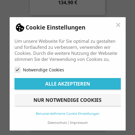
Preis
134,90 €
×
Cookie Einstellungen
Um unsere Webseite für Sie optimal zu gestalten
und fortlaufend zu verbessern, verwenden wir
Cookies. Durch die weitere Nutzung der Webseite
stimmen Sie der Verwendung von Cookies zu.
Notwendige Cookies
ALLE AKZEPTIEREN
NUR NOTWENDIGE COOKIES
Hose S3 Purple
Benutzerdefinierte Cookie Einstellungen
Preis
134,90 €
Datenschutz
Impressum