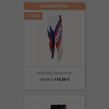
SONDERPREIS!
-21,00 €
Hose Beta Restposten
Verkaufspreis
Preis
118,00 €
139,00 €