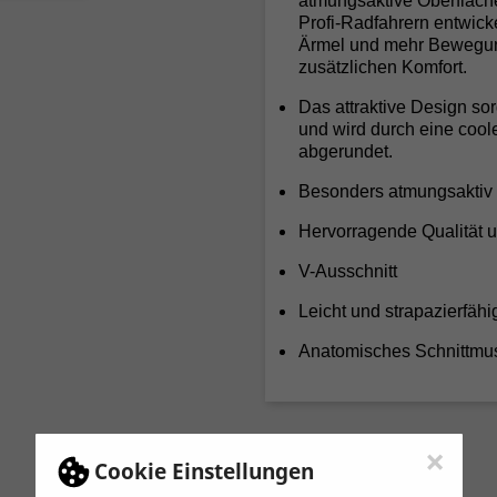
atmungsaktive Oberfläche
Profi-Radfahrern entwick
Ärmel und mehr Bewegung
zusätzlichen Komfort.
Das attraktive Design so
und wird durch eine coo
abgerundet.
Besonders atmungsaktiv
Hervorragende Qualität 
V-Ausschnitt
Leicht und strapazierfähi
Anatomisches Schnittmu
×
Cookie Einstellungen