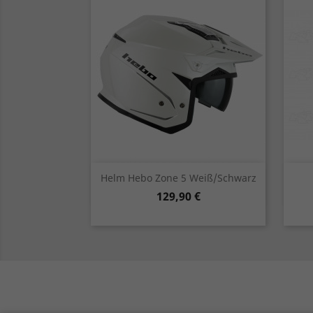
Vorschau

Helm Hebo Zone 5 Weiß/schwarz
Preis
129,90 €
schwarz
weiß