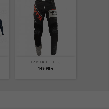
Vorschau

Hose MOTS STEP8
Preis
149,90 €
rot
schwarz
grün