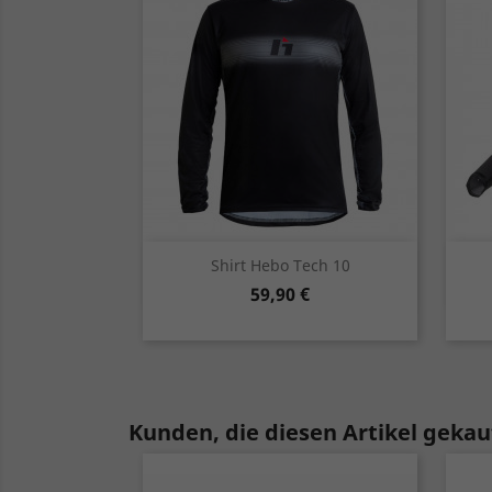
Vorschau

Shirt Hebo Tech 10
Preis
59,90 €
rot
schwarz
Kunden, die diesen Artikel gekauf