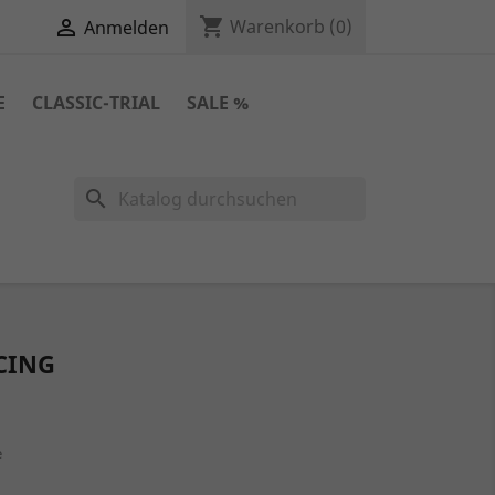
shopping_cart

Warenkorb
(0)
Anmelden
E
CLASSIC-TRIAL
SALE %
search
ACING
e