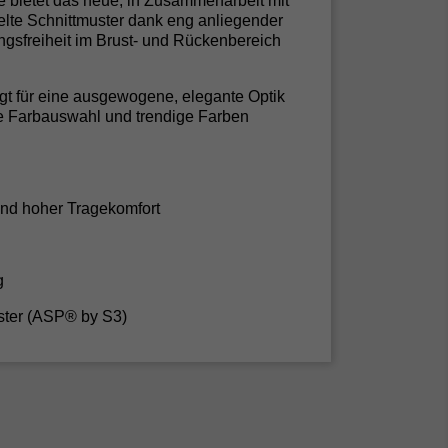
 bietet das neue, in Zusammenarbeit mit
elte Schnittmuster dank eng anliegender
sfreiheit im Brust- und Rückenbereich
rgt für eine ausgewogene, elegante Optik
le Farbauswahl und trendige Farben
und hoher Tragekomfort
g
ster (ASP® by S3)