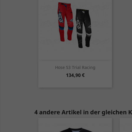
Vorschau

Hose S3 Trial Racing
Preis
134,90 €
rot
schwarz
4 andere Artikel in der gleichen 