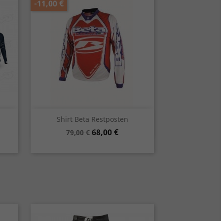
-11,00 €
Vorschau

Shirt Beta Restposten
Verkaufspreis
Preis
68,00 €
79,00 €