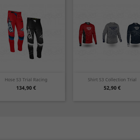
Vorschau
Vorschau


Hose S3 Trial Racing
Shirt S3 Collection Trial
Preis
Preis
134,90 €
52,90 €
rot
schwarz
rot
blau
grau