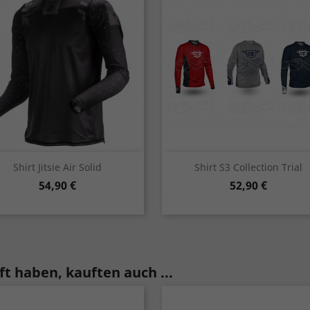
Vorschau
Vorschau


Shirt Jitsie Air Solid
Shirt S3 Collection Trial
Preis
Preis
54,90 €
52,90 €
rot
schwarz
rot
blau
grau
t haben, kauften auch ...