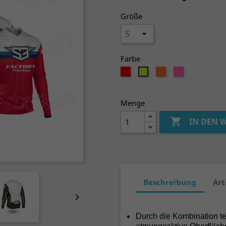
Größe
Farbe
rot
orange
pink
neon
Menge

IN DEN
Beschreibung
Art

Durch die Kombination te