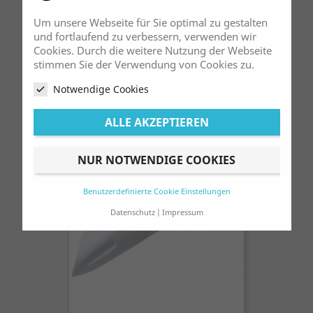
Um unsere Webseite für Sie optimal zu gestalten
und fortlaufend zu verbessern, verwenden wir
Cookies. Durch die weitere Nutzung der Webseite
stimmen Sie der Verwendung von Cookies zu.
Stoßdämpfer MXF Shocks Expert
Racing Pas. Für Fantic 200
Notwendige Cookies
Verkaufspreis
Preis
499,00 €
529,00 €
ALLE AKZEPTIEREN
NUR NOTWENDIGE COOKIES
Benutzerdefinierte Cookie Einstellungen
Datenschutz
Impressum