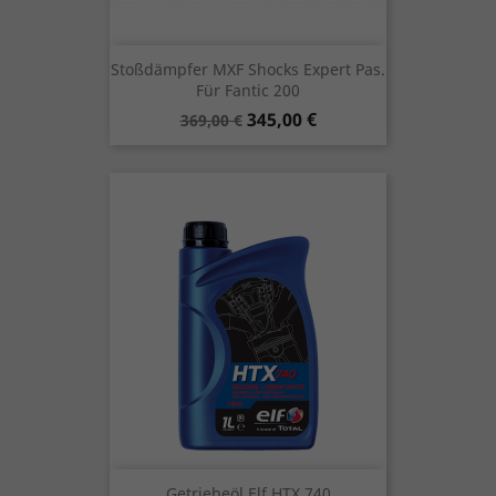
Stoßdämpfer MXF Shocks Expert Pas.
Für Fantic 200
Verkaufspreis
Preis
345,00 €
369,00 €
Getriebeöl Elf HTX 740