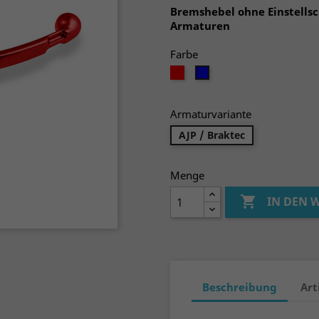
Bremshebel ohne Einstellsc
Armaturen
Farbe
rot
blau
Armaturvariante
AJP / Braktec
Menge

IN DEN
Beschreibung
Art