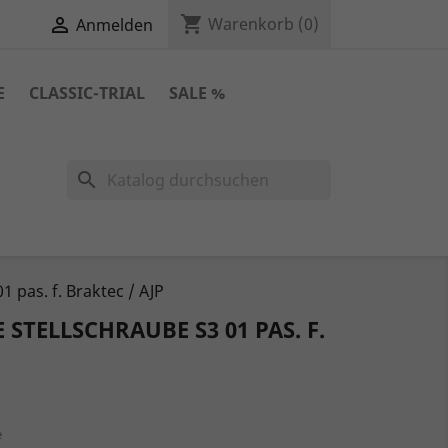
shopping_cart

Warenkorb
(0)
Anmelden
E
CLASSIC-TRIAL
SALE %
search
 pas. f. Braktec / AJP
STELLSCHRAUBE S3 01 PAS. F.
e