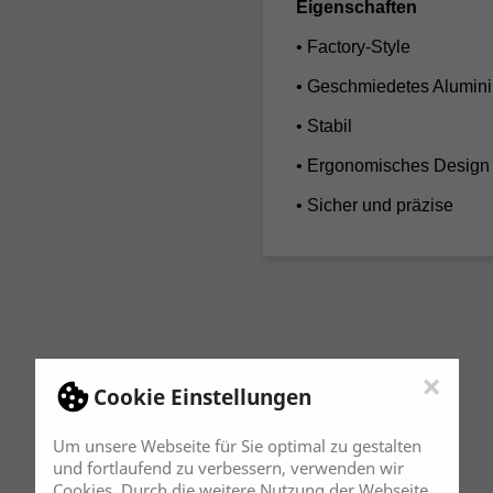
Eigenschaften
• Factory-Style
• Geschmiedetes Alumin
• Stabil
• Ergonomisches Design
• Sicher und präzise
×
Cookie Einstellungen
Um unsere Webseite für Sie optimal zu gestalten
und fortlaufend zu verbessern, verwenden wir
Cookies. Durch die weitere Nutzung der Webseite