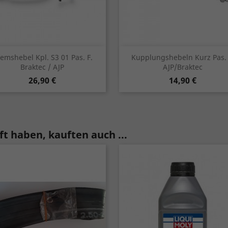
Vorschau
Vorschau


emshebel Kpl. S3 01 Pas. F.
Kupplungshebeln Kurz Pas. 
Braktec / AJP
AJP/Braktec
schwarz
silber
silber
Preis
Preis
26,90 €
14,90 €
t haben, kauften auch ...