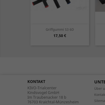
Vorschau

Griffgummi S3 6D
Preis
17,50 €
rot
schwarz
blau
grau
KONTAKT
UNT
KIVO-Trialcenter
Über 
Kindsvogel GmbH
Kontak
Im Traubenacker 18 b
Sitem
76703 Kraichtal-Münzesheim