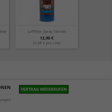
Vorschau

Moly
Luftfilter Spray TwinAir
Preis
12,90 €
21,68 € pro Liter
ONEN
VERTRAG WIDERRUFEN
gungen