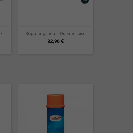
Vorschau

F.
Kupplungshebel Domino Lose
Preis
32,90 €