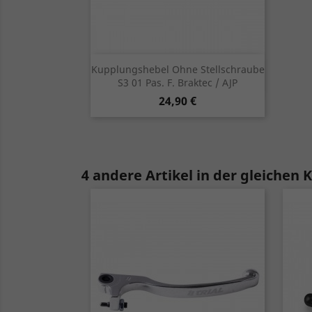
Vorschau

Kupplungshebel Ohne Stellschraube
S3 01 Pas. F. Braktec / AJP
rot
blau
Preis
24,90 €
4 andere Artikel in der gleichen 