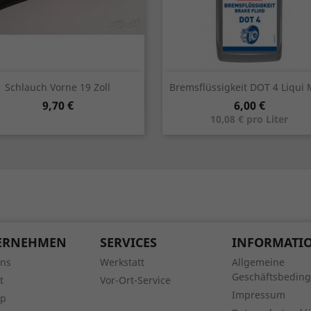
Vorschau
Vorschau


Schlauch Vorne 19 Zoll
Bremsflüssigkeit DOT 4 Liqui 
Preis
Preis
9,70 €
6,00 €
10,08 € pro Liter
ERNEHMEN
SERVICES
INFORMATI
uns
Werkstatt
Allgemeine
Geschäftsbedin
t
Vor-Ort-Service
Impressum
ap