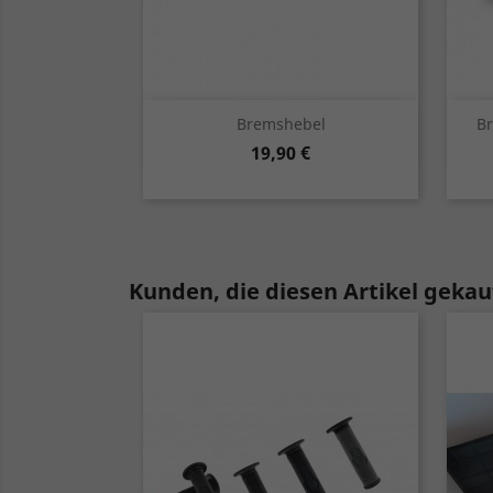
Vorschau

Bremshebel
Br
Preis
19,90 €
silber
Kunden, die diesen Artikel gekauf