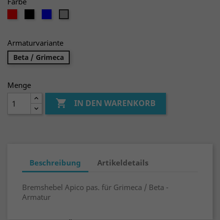
Farbe
rot
schwarz
blau
silber
Armaturvariante
Beta / Grimeca
Menge

IN DEN WARENKORB
Beschreibung
Artikeldetails
Bremshebel Apico pas. für Grimeca / Beta -
Armatur