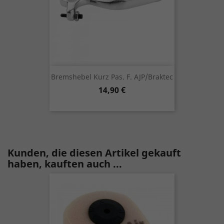
Bremshebel Kurz Pas. F. AJP/Braktec
Preis
14,90 €
Kunden, die diesen Artikel gekauft
haben, kauften auch ...