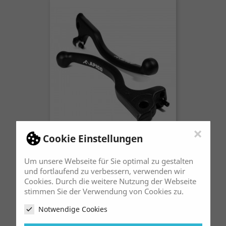
×
Cookie Einstellungen
Bremshebel Apico Universal Schwarz
Preis
22,90 €
Um unsere Webseite für Sie optimal zu gestalten
und fortlaufend zu verbessern, verwenden wir
Cookies. Durch die weitere Nutzung der Webseite
stimmen Sie der Verwendung von Cookies zu.
Notwendige Cookies