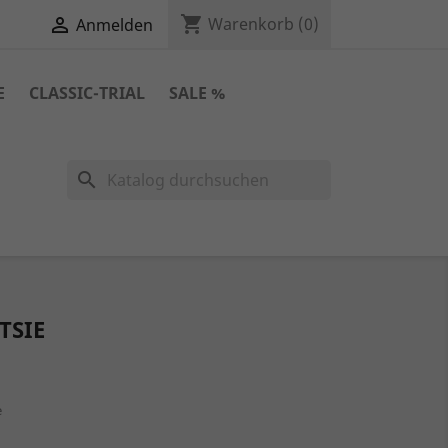
shopping_cart

Warenkorb
(0)
Anmelden
E
CLASSIC-TRIAL
SALE %
search
TSIE
e