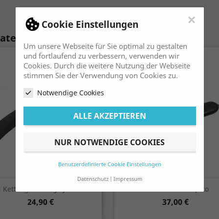
×
Cookie Einstellungen
Kategorie:
Um unsere Webseite für Sie optimal zu gestalten
und fortlaufend zu verbessern, verwenden wir
Cookies. Durch die weitere Nutzung der Webseite
stimmen Sie der Verwendung von Cookies zu.
Notwendige Cookies
ALLE AKZEPTIEREN
NUR NOTWENDIGE COOKIES
Benutzerdefinierte Cookie Einstellungen
Datenschutz
Impressum
Vorschau
Vorschau


Kettengliedzange Jitsie
Kettentrenner Apico
Preis
Preis
24,90 €
37,00 €