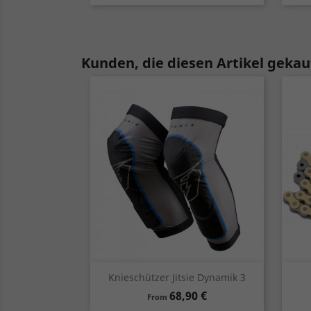
Kunden, die diesen Artikel gekauf
Vorschau

Knieschützer Jitsie Dynamik 3
Preis
68,90 €
From