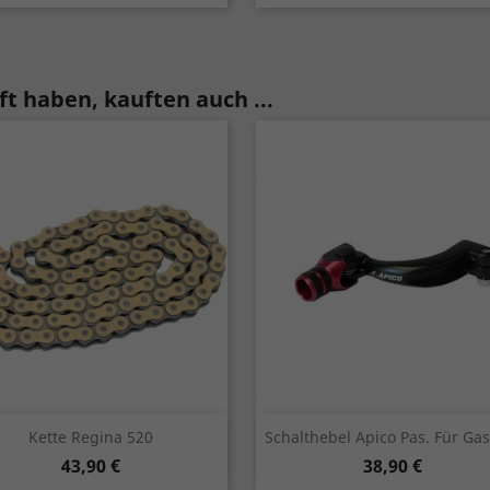
t haben, kauften auch ...
Vorschau
Vorschau


Kette Regina 520
Schalthebel Apico Pas. Für Ga
Preis
Preis
43,90 €
38,90 €
rot