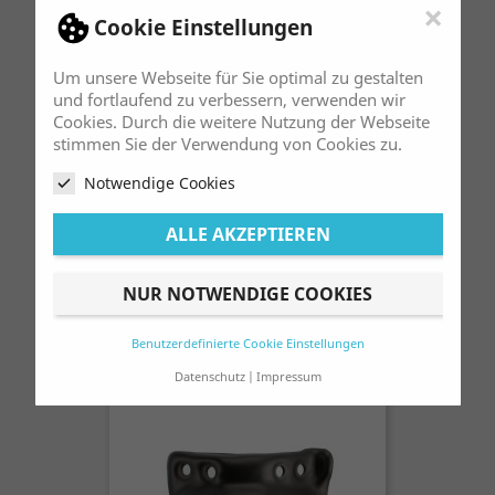
×
Cookie Einstellungen
Um unsere Webseite für Sie optimal zu gestalten
und fortlaufend zu verbessern, verwenden wir
Cookies. Durch die weitere Nutzung der Webseite
stimmen Sie der Verwendung von Cookies zu.
Notwendige Cookies
ALLE AKZEPTIEREN
Kotflügel Hinten Pas. F. Beta Rev 50-
80 / Evo 80
NUR NOTWENDIGE COOKIES
Preis
25,00 €
Benutzerdefinierte Cookie Einstellungen
Datenschutz
Impressum