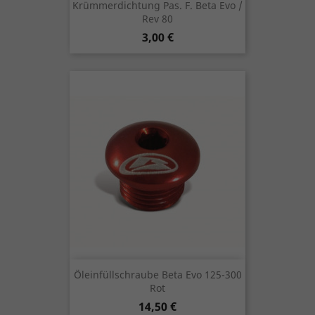
Krümmerdichtung Pas. F. Beta Evo /
Rev 80
Preis
3,00 €
Öleinfüllschraube Beta Evo 125-300
Rot
Preis
14,50 €