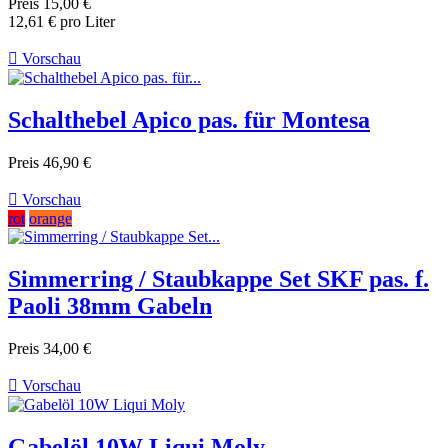
Preis
15,00 €
12,61 € pro Liter

Vorschau
Schalthebel Apico pas. für Montesa
Preis
46,90 €

Vorschau
rot
orange
Simmerring / Staubkappe Set SKF pas. f.
Paoli 38mm Gabeln
Preis
34,00 €

Vorschau
Gabelöl 10W Liqui Moly