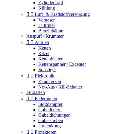
Zylinderkopf
Kühlung


Luft- & Kraftstoffversorgung
Vergaser
Luftfilter
Benzinhähne
Auspuff / Krümmer


Antrieb
Ketten
Ritzel
Kettenblätter
Kettenspanner / Excenter
Sonstiges


Elektronik
Zündkerzen
Not-Aus / Kill-Schalter
Fußrasten


Federungen
Stoßdämpfer
Gabelfedern
Gabeldichtungen
Gabelstreben
Umlenkung


Protektoren