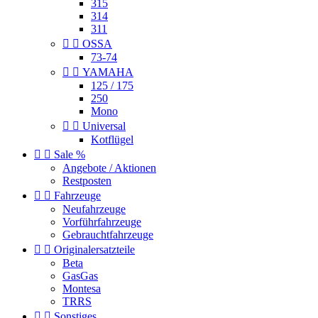
315
314
311


OSSA
73-74


YAMAHA
125 / 175
250
Mono


Universal
Kotflügel


Sale %
Angebote / Aktionen
Restposten


Fahrzeuge
Neufahrzeuge
Vorführfahrzeuge
Gebrauchtfahrzeuge


Originalersatzteile
Beta
GasGas
Montesa
TRRS


Sonstiges