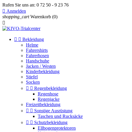
Rufen Sie uns an:
0 72 50 - 9 23 76

Anmelden
shopping_cart
Warenkorb
(0)



Bekleidung
Helme
Fahrershirts
Fahrerhosen
Handschuhe
Jacken / Westen
Kinderbekleidung
Stiefel
Socken


Regenbekleidung
Regenhose
Regenjacke
Freizeitbekleidung


Sonstige Ausrüstung
Taschen und Rucksäcke


Schutzbekleidung
Ellbogenprotektoren