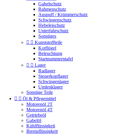
Gabelschutz
Rahmenschutz
Auspuff / Krümmerschutz
Schwingenschutz
Hebeleischutz
Unterfahrschutz
Sonstiges


Kunststoffteile
Kotflügel
Beleuchtung
Startnummerntafel


Lager
Radlager
Steuerkopflager
Schwingenlager
Umlenklager
Sonstige Teile


Öl & Pflegemittel
Motorenöl 2T
Motorenöl 4T
Getriebeöl
Gabelöl
Kühlflüssigkeit
Bremsflüssigkeit