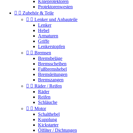
Knieprotektoren
Protektorenwesten


Zubehör & Teile


Lenker und Anbauteile
Lenker
Hebel
Armaturen
Griffe
Lenkerstopfen


Bremsen
Bremsbeläge
Bremsscheiben
Fußbremshebel
Bremsleitungen
Bremszangen


Räder / Reifen
Räder
Reifen
Schläuche


Motor
Schalthebel
Kupplung
Kickstarter
Ölfilter / Dichtungen