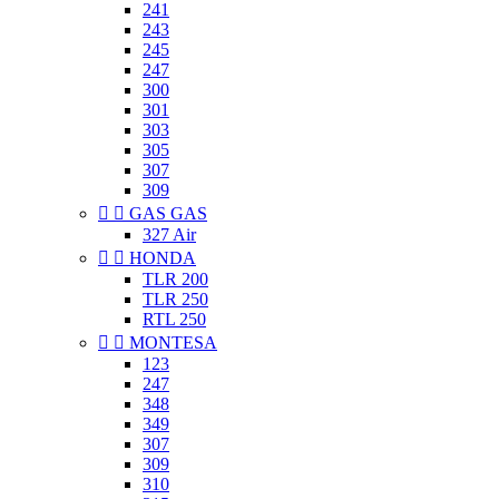
241
243
245
247
300
301
303
305
307
309


GAS GAS
327 Air


HONDA
TLR 200
TLR 250
RTL 250


MONTESA
123
247
348
349
307
309
310