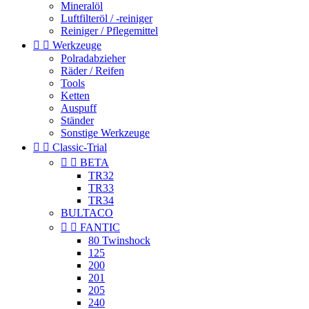
Mineralöl
Luftfilteröl / -reiniger
Reiniger / Pflegemittel


Werkzeuge
Polradabzieher
Räder / Reifen
Tools
Ketten
Auspuff
Ständer
Sonstige Werkzeuge


Classic-Trial


BETA
TR32
TR33
TR34
BULTACO


FANTIC
80 Twinshock
125
200
201
205
240