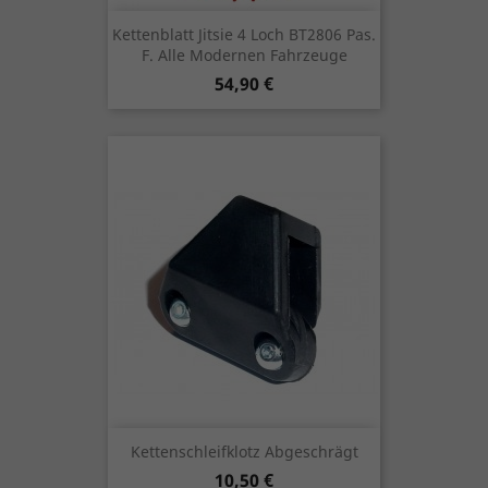
Kettenblatt Jitsie 4 Loch BT2806 Pas.
F. Alle Modernen Fahrzeuge
Preis
54,90 €
Kettenschleifklotz Abgeschrägt
Preis
10,50 €