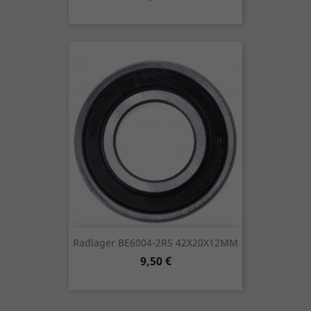
Radlager BE6004-2RS 42X20X12MM
Preis
9,50 €