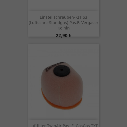
Einstellschrauben-KIT S3
(Luftschr.+Standgas) Pas.f. Vergaser
Keihin
Preis
22,90 €
Luftfilter TwinAir Pas. F. GasGas TXT