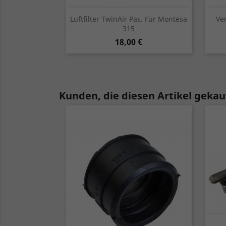
Vorschau

Luftfilter TwinAir Pas. Für Montesa
Ve
315
Preis
18,00 €
Kunden, die diesen Artikel gekauf