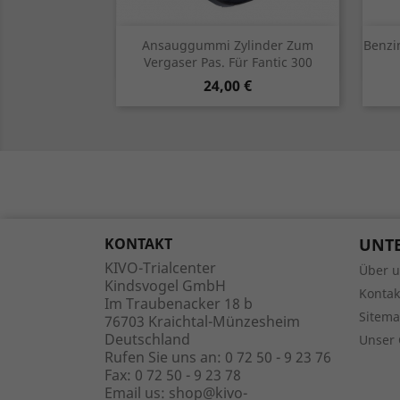
Vorschau

Ansauggummi Zylinder Zum
Benzi
Vergaser Pas. Für Fantic 300
Preis
24,00 €
KONTAKT
UNT
KIVO-Trialcenter
Über 
Kindsvogel GmbH
Kontak
Im Traubenacker 18 b
Sitem
76703 Kraichtal-Münzesheim
Deutschland
Unser 
Rufen Sie uns an:
0 72 50 - 9 23 76
Fax:
0 72 50 - 9 23 78
Email us:
shop@kivo-