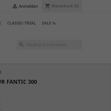
shopping_cart

Warenkorb
(0)
Anmelden
E
CLASSIC-TRIAL
SALE %
search
0
ÜR FANTIC 300
e
0