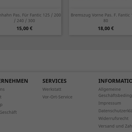
Vorschau
Vorschau


nhahn Pas. Für Fantic 125 / 200
Bremszug Vorne Pas. F. Fantic 
/ 240 / 300
80
Preis
Preis
15,00 €
18,00 €
ERNEHMEN
SERVICES
INFORMATI
uns
Werkstatt
Allgemeine
Geschäftsbedin
t
Vor-Ort-Service
Impressum
ap
Datenschutzerkl
Geschäft
Widerrufsrecht
Versand und Za