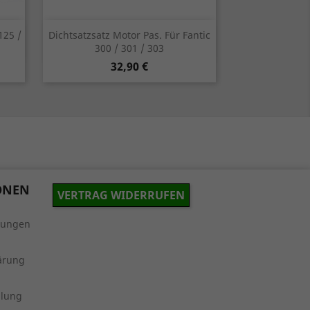
Vorschau

125 /
Dichtsatzsatz Motor Pas. Für Fantic
300 / 301 / 303
Preis
32,90 €
ONEN
VERTRAG WIDERRUFEN
gungen
ärung
hlung