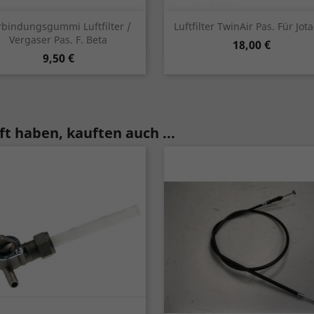
Vorschau
Vorschau


rbindungsgummi Luftfilter /
Luftfilter TwinAir Pas. Für Jot
Vergaser Pas. F. Beta
Preis
18,00 €
rot
schwarz
Preis
9,50 €
t haben, kauften auch ...