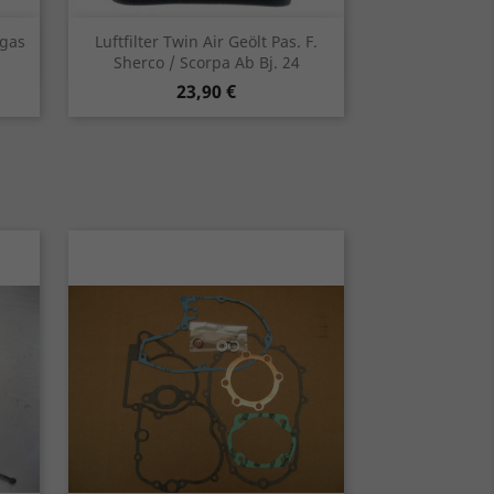
Vorschau

agas
Luftfilter Twin Air Geölt Pas. F.
Sherco / Scorpa Ab Bj. 24
Preis
23,90 €